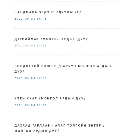
ЧАНДМАНЬ ЭРДЭНЭ /ДУУНЫ ҮГ/
2021-09-01
16:45
ДҮҮРИЙМАА /МОНГОЛ АРДЫН ДУУ/
2021-03-03
23:21
БООДОГТОЙ СЭВГЭР /БАРУУН МОНГОЛ АРДЫН
ДУУ/
2021-03-03
22:56
ХЭЕН ХУАР /МОНГОЛ АРДЫН ДУУ/
2021-03-03
22:48
ДАХААД ГАРЛААВ - АЛАГ ТОЛГОЙН ЭНГЭР /
МОНГОЛ АРДЫН ДУУ/