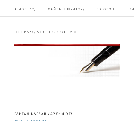
4 МӨРТҮҮД
ХАЙРЫН ШҮЛГҮҮД
ЭХ ОРОН
ШҮЛ
HTTPS://SHULEG.COO.MN
ГАНГАН ЦАГААН /ДУУНЫ ҮГ/
2026-03-10
01:52