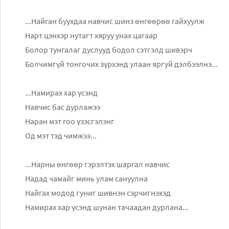
...Найган буухдаа навчис шинэ өнгөөрөө гайхуулж
Нарт цэнхэр нутагт хяруу унах цагаар
Болор тунгалаг дуслууд бодол сэтгэлд шивэрч
Болчимгүй тонгочих зүрхэнд улаан яргуй дэлбээлнэ...
...Намирах хар үсэнд
Навчис бас дурлажээ
Наран мэт гоо үзэсгэлэнг
Од мэт тэд чимжээ...
...Нарны өнгөөр гэрэлтэх шаргал навчис
Надад чамайг минь улам сануулна
Найгах модод гуниг шивнэн сэрчигнэхэд
Намирах хар үсэнд шунан тачаадан дурлана...