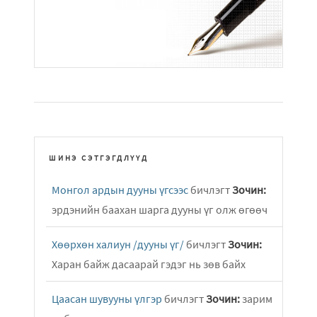
ШИНЭ СЭТГЭГДЛҮҮД
Монгол ардын дууны үгсээс
бичлэгт
Зочин:
эрдэнийн баахан шарга дууны үг олж өгөөч
Хөөрхөн халиун /дууны үг/
бичлэгт
Зочин:
Харан байж дасаарай гэдэг нь зөв байх
Цаасан шувууны үлгэр
бичлэгт
Зочин:
зарим