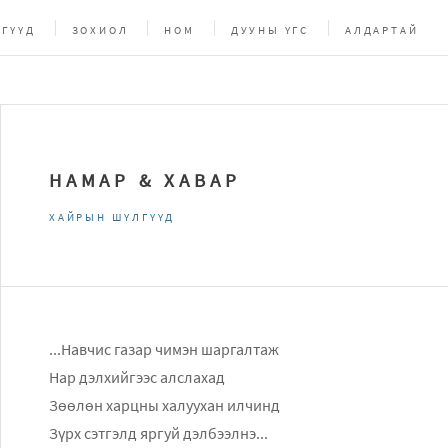
ГҮҮД
ЗОХИОЛ
НОМ
ДУУНЫ ҮГС
АЛДАРТАЙ
НАМАР & ХАВАР
ХАЙРЫН ШҮЛГҮҮД
...Навчис газар чимэн шаргалтаж
Нар дэлхийгээс алслахад
Зөөлөн харцны халуухан илчинд
Зүрх сэтгэлд яргуй дэлбээлнэ...