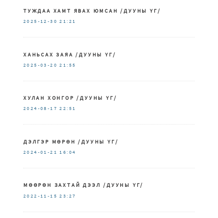
ТУЖДАА ХАМТ ЯВАХ ЮМСАН /ДУУНЫ ҮГ/
2025-12-30
21:21
ХАНЬСАХ ЗАЯА /ДУУНЫ ҮГ/
2025-03-20
21:55
ХУЛАН ХОНГОР /ДУУНЫ ҮГ/
2024-08-17
22:51
ДЭЛГЭР МӨРӨН /ДУУНЫ ҮГ/
2024-01-21
16:04
МӨӨРӨН ЗАХТАЙ ДЭЭЛ /ДУУНЫ ҮГ/
2022-11-15
23:27