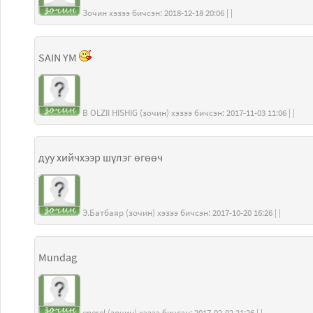
Зочин хэзээ бичсэн: 2018-12-18 20:06 | |
SAIN YM
B OLZII HISHIG (зочин) хэзээ бичсэн: 2017-11-03 11:06 | |
дуу хийчхээр шүлэг өгөөч
Э.Батбаяр (зочин) хэзээ бичсэн: 2017-10-20 16:26 | |
Mundag
enerel (зочин) хэзээ бичсэн: 2017-02-02 21:26 | |