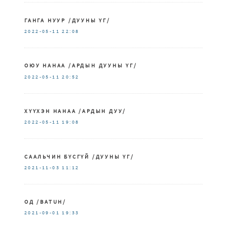
ГАНГА НУУР /ДУУНЫ ҮГ/
2022-05-11
22:08
ОЮУ НАНАА /АРДЫН ДУУНЫ ҮГ/
2022-05-11
20:52
ХҮҮХЭН НАНАА /АРДЫН ДУУ/
2022-05-11
19:08
СААЛЬЧИН БҮСГҮЙ /ДУУНЫ ҮГ/
2021-11-03
11:12
ОД /BATUH/
2021-09-01
19:33