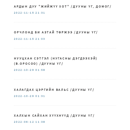
АРДЫН ДУУ "ЖИЙЖҮҮ ХОТ" /ДУУНЫ ҮГ, ДОМОГ/
2022-11-15
21:31
ОРЧЛОНД БИ АЗТАЙ ТӨРЖЭЭ /ДУУНЫ ҮГ/
2022-11-15
21:03
НУУЦХАН СЭТГЭЛ (НУГАСНЫ ДЭГДЭЭХЭЙ)
(В.ОРОСОО) /ДУУНЫ ҮГ/
2022-10-29
01:58
ХАЛАГДАХ ЦЭРГИЙН ВАЛЬС /ДУУНЫ ҮГ/
2022-10-29
01:31
ХАЛХЫН САЙХАН ХҮҮХНҮҮД /ДУУНЫ ҮГ/
2022-06-12
11:38