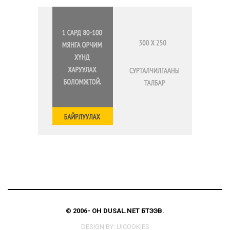
© 2006-
ОН
DUSAL.NET
БҮТЭЭВ.
DESIGN BY:
UICOOKIES