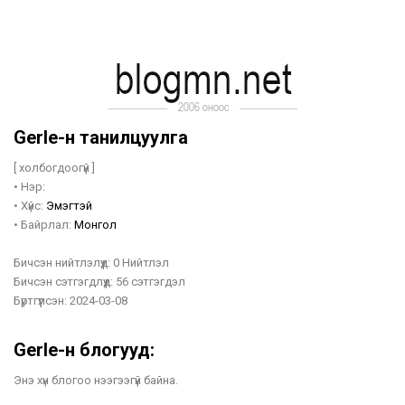
Gerle-н танилцуулга
[ холбогдоогүй ]
•
Нэр:
•
Хүйс:
Эмэгтэй
•
Байрлал:
Монгол
Бичсэн нийтлэлүүд:
0 Нийтлэл
Бичсэн сэтгэгдлүүд:
56 сэтгэгдэл
Бүртгүүлсэн:
2024-03-08
Gerle-н блогууд:
Энэ хүн блогоо нээгээгүй байна.