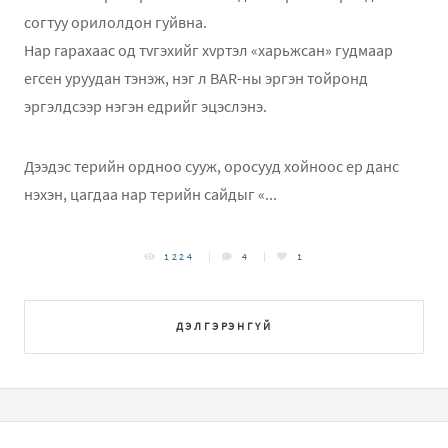
согтуу орилолдон гуйвна.
Нар гарахаас од тvгэхийг хvртэл «харьжсан» гудмаар
eгсeн уруудан тэнэж, нэг л BAR-ны эргэн тойронд
эргэлдсээр нэгэн eдрийг эцэслэнэ.
Дээдэс тeрийн ордноо сууж, оросууд хойноос eр данс
нэхэн, цагдаа нар тeрийн сайдыг «...
1224
4
1
ДЭЛГЭРЭНГҮЙ