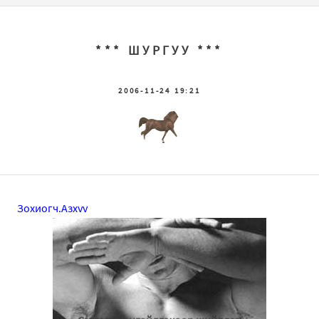
*** ШУРГУУ ***
2006-11-24 19:21
Зохиогч.Азхvv
-------Сэтгэлээ онгойлгохоор шийдлээ------