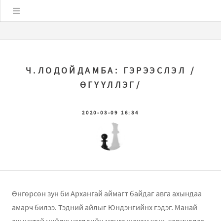
Цэс
Ч.ЛОДОЙДАМБА: ГЭРЭЭСЛЭЛ /
ѲГҮҮЛЛЭГ/
2020-03-09 16:34
Өнгөрсөн зун би Архангай аймагт байдаг авга ахындаа
амарч билээ. Тэдний айлыг Юндэнгийнх гэдэг. Манай