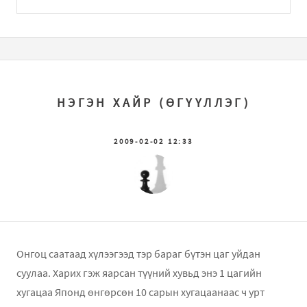
НЭГЭН ХАЙР (ӨГҮҮЛЛЭГ)
2009-02-02 12:33
Онгоц саатаад хүлээгээд тэр бараг бүтэн цаг уйдан
суулаа. Харих гэж яарсан түүний хувьд энэ 1 цагийн
хугацаа Японд өнгөрсөн 10 сарын хугацаанаас ч урт