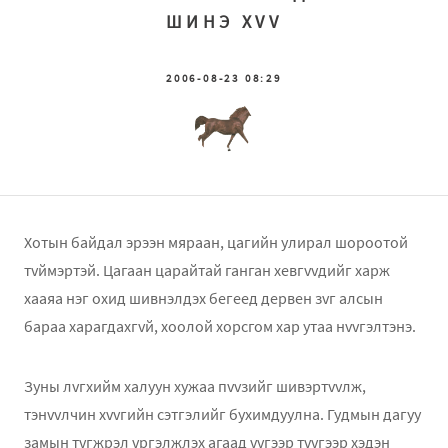
ШИНЭ ХVV
2006-08-23 08:29
Хотын байдал эрээн мяраан, цагийн улирал шороотой
тvймэртэй. Цагаан царайтай ганган хeвгvvдийг харж
хааяа нэг охид шивнэлдэх бeгeeд дeрвeн зvг алсын
бараа харагдахгvй, хоолой хорсгом хар утаа нvvгэлтэнэ.
Зуны лvгхийм халуун хужаа пvvзийг шивэртvvлж,
тэнvvлчин хvvгийн сэтгэлийг бухимдуулна. Гудмын дагуу
замын тvгжрэл vргэлжлэх агаад vvгээр тvvгээр хэдэн