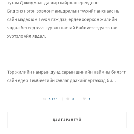
тутам Дэжидмааг давхар хайрлан eрeвдeнe.
Бид энэ нэгэн зовлонт амьдралын тvvхийг анхнаас нь
сайн мэдэх юм.Тvvх ч гэж дээ, ердee хоёрхон жилийн
явдал бeгeeд хvvг гурван настай байх vеэс эдvгээ тав
хvртэлх vйл явдал.
Тэр жилийн намрын дунд сарын шинийн наймны билэгт
сайн eдeр Тeмбeeгийн сэвлэг даахийг vргээхэд би...
1474
3
1
ДЭЛГЭРЭНГҮЙ