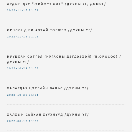
АРДЫН ДУУ "ЖИЙЖҮҮ ХОТ" /ДУУНЫ ҮГ, ДОМОГ/
2022-11-15
21:31
ОРЧЛОНД БИ АЗТАЙ ТӨРЖЭЭ /ДУУНЫ ҮГ/
2022-11-15
21:03
НУУЦХАН СЭТГЭЛ (НУГАСНЫ ДЭГДЭЭХЭЙ) (В.ОРОСОО) /
ДУУНЫ ҮГ/
2022-10-29
01:58
ХАЛАГДАХ ЦЭРГИЙН ВАЛЬС /ДУУНЫ ҮГ/
2022-10-29
01:31
ХАЛХЫН САЙХАН ХҮҮХНҮҮД /ДУУНЫ ҮГ/
2022-06-12
11:38