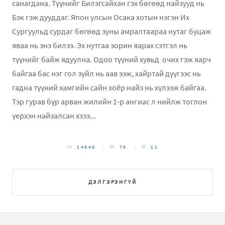
санагдана. Түүнийг Билэгсайхан гэх бөгөөд найзууд нь
Бэк гэж дууддаг. Япон улсын Осака хотын нэгэн Их
Сургуульд сурдаг бөгөөд зуны амралтаараа нутаг буцаж
яваа нь энэ билээ. Эх нутгаа зорин яарах сэтгэл нь
түүнийг байж ядуулна. Одоо түүний хувьд очих гэж яарч
байгаа бас нэг гол зүйл нь аав ээж, хайртай дүүгээс нь
гадна түүний хамгийн сайн хоёр найз нь хүлээж байгаа.
Тэр гурав бүр арван жилийн 1-р ангиас л нийлж тоглон
үерхэн найзалсан хэзэ...
14846
79
11
ДЭЛГЭРЭНГҮЙ