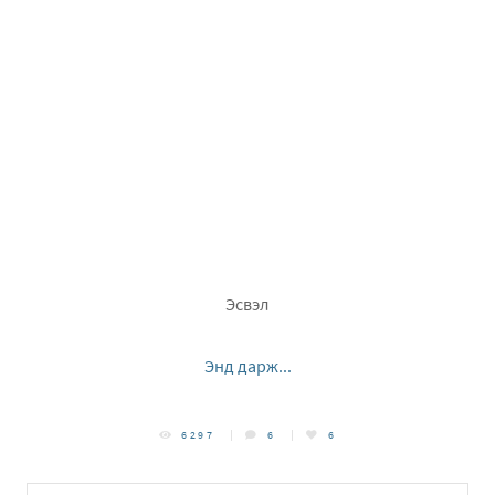
Эсвэл
Энд дарж...
6297
6
6