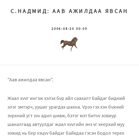
С.НАДМИД: ААВ АЖИЛДАА ЯВСАН
2006-08-20 00:05
"Аав ажилдаа явсан".
Жаал хvvг ингэж хэлэх бvр айл саахалт байдаг бидний
элэг эмтэрч, уушиг урагдах шахна. Vрээ гэх хэн бvхний
зvрхний угт зvv адил шивж, бэтэг мэт битvv зовиур
шаналгаад автуулдаг жаал хvvгийн энэ vг хeeрхий муу
ээжид нь бeр хэцvv байдаг байхдаа гэсэн бодол тeрeх