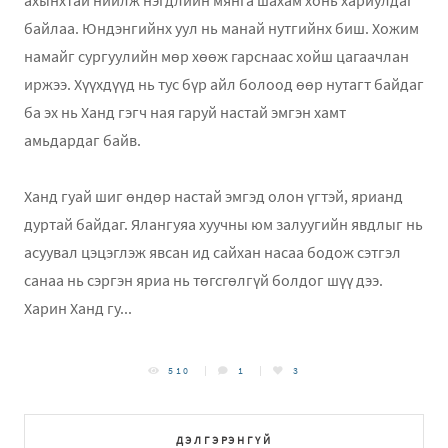
ахынхтай нийлж нэгдлийн мянга шахам хонь хариулдаг
байлаа. Юндэнгийнх уул нь манай нутгийнх биш. Хожим
намайг сургуулийн мөр хөөж гарснаас хойш цагаачлан
иржээ. Хүүхдүүд нь тус бүр айл болоод өөр нутагт байдаг
ба эх нь Ханд гэгч ная гаруй настай эмгэн хамт
амьдардаг байв.
Ханд гуай шиг өндөр настай эмгэд олон үгтэй, ярианд
дуртай байдаг. Ялангуяа хуучны юм залуугийн явдлыг нь
асуувал цэцэглэж явсан ид сайхан насаа бодож сэтгэл
санаа нь сэргэн яриа нь төгсгөлгүй болдог шүү дээ.
Харин Ханд гу...
510
1
3
ДЭЛГЭРЭНГҮЙ