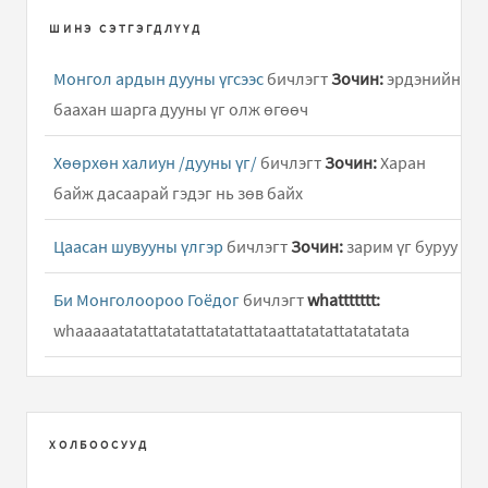
ШИНЭ СЭТГЭГДЛҮҮД
Монгол ардын дууны үгсээс
бичлэгт
Зочин:
эрдэнийн
баахан шарга дууны үг олж өгөөч
Хөөрхөн халиун /дууны үг/
бичлэгт
Зочин:
Харан
байж дасаарай гэдэг нь зөв байх
Цаасан шувууны үлгэр
бичлэгт
Зочин:
зарим үг буруу
Би Монголоороо Гоёдог
бичлэгт
whattttttt:
whaaaaatatattatatattatatattataattatatattatatatata
Хөөрхөн халиун /дууны үг/
бичлэгт
Hun:
Hooy ene
duuny ug ni dutuu ym
ХОЛБООСУУД
Халхын сайхан хүүхнүүд /Дууны үг/
бичлэгт