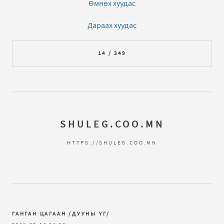
Өмнөх хуудас
Дараах хуудас
14 / 349
SHULEG.COO.MN
HTTPS://SHULEG.COO.MN
ГАНГАН ЦАГААН /ДУУНЫ ҮГ/