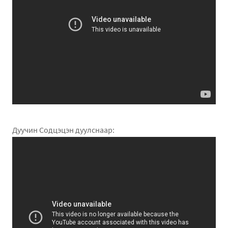
Дуучин Содцэцэн дуулснаар: