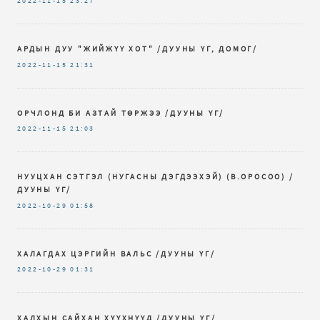
2022-11-15
23:27
АРДЫН ДУУ "ЖИЙЖҮҮ ХОТ" /ДУУНЫ ҮГ, ДОМОГ/
2022-11-15
21:31
ОРЧЛОНД БИ АЗТАЙ ТӨРЖЭЭ /ДУУНЫ ҮГ/
2022-11-15
21:03
НУУЦХАН СЭТГЭЛ (НУГАСНЫ ДЭГДЭЭХЭЙ) (В.ОРОСОО) /
ДУУНЫ ҮГ/
2022-10-29
01:58
ХАЛАГДАХ ЦЭРГИЙН ВАЛЬС /ДУУНЫ ҮГ/
2022-10-29
01:31
ХАЛХЫН САЙХАН ХҮҮХНҮҮД /ДУУНЫ ҮГ/