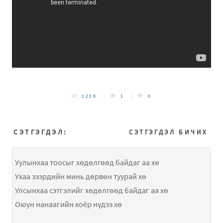
1216
1
0
СЭТГЭГДЭЛ:
СЭТГЭГДЭЛ БИЧИХ
Уулынхаа тоосыг хөдөлгөөд байдаг аа хө
Ухаа зээрдийн минь дөрвөн туурай хө
Улсынхаа сэтгэлийг хөдөлгөөд байдаг аа хө
Оюун нанаагийн хоёр нүдээ хө