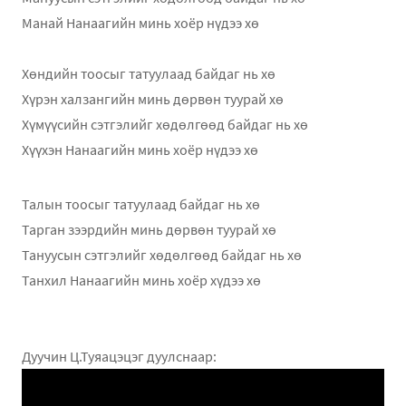
Манай Нанаагийн минь хоёр нүдээ хө
Хөндийн тоосыг татуулаад байдаг нь хө
Хүрэн халзангийн минь дөрвөн туурай хө
Хүмүүсийн сэтгэлийг хөдөлгөөд байдаг нь хө
Хүүхэн Нанаагийн минь хоёр нүдээ хө
Талын тоосыг татуулаад байдаг нь хө
Тарган зээрдийн минь дөрвөн туурай хө
Тануусын сэтгэлийг хөдөлгөөд байдаг нь хө
Танхил Нанаагийн минь хоёр хүдээ хө
Дуучин Ц.Туяацэцэг дуулснаар: