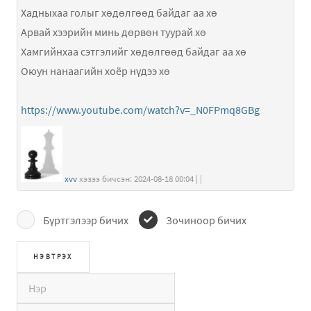
Хадныхаа голыг хөдөлгөөд байдаг аа хө
Арвай хээрийн минь дөрвөн туурай хө
Хамгийнхаа сэтгэлийг хөдөлгөөд байдаг аа хө
Оюун нанаагийн хоёр нүдээ хө
https://www.youtube.com/watch?v=_N0FPmq8GBg
xvv
хэзээ бичсэн: 2024-08-18 00:04 | |
Бүртгэлээр бичих
Зочиноор бичих