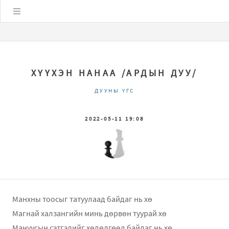
Цэс
ХҮҮХЭН НАНАА /АРДЫН ДУУ/
ДУУНЫ ҮГС
2022-05-11 19:08
Манхны тоосыг татуулаад байдаг нь хө
Магнай халзангийн минь дөрвөн туурай хө
Мануусын сэтгэлийг хөдөлгөөд байдаг нь хө