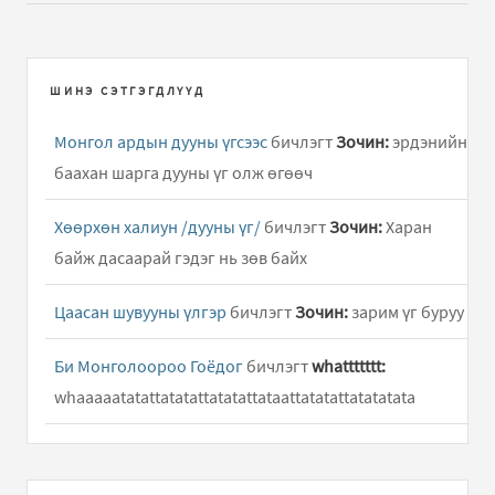
ШИНЭ СЭТГЭГДЛҮҮД
Монгол ардын дууны үгсээс
бичлэгт
Зочин:
эрдэнийн
баахан шарга дууны үг олж өгөөч
Хөөрхөн халиун /дууны үг/
бичлэгт
Зочин:
Харан
байж дасаарай гэдэг нь зөв байх
Цаасан шувууны үлгэр
бичлэгт
Зочин:
зарим үг буруу
Би Монголоороо Гоёдог
бичлэгт
whattttttt:
whaaaaatatattatatattatatattataattatatattatatatata
Хөөрхөн халиун /дууны үг/
бичлэгт
Hun:
Hooy ene
duuny ug ni dutuu ym