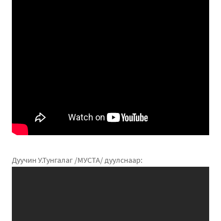
Дуучин У.Тунгалаг /МУСТА/ дуулснаар: