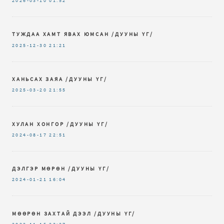
2026-03-10
01:52
ТУЖДАА ХАМТ ЯВАХ ЮМСАН /ДУУНЫ ҮГ/
2025-12-30
21:21
ХАНЬСАХ ЗАЯА /ДУУНЫ ҮГ/
2025-03-20
21:55
ХУЛАН ХОНГОР /ДУУНЫ ҮГ/
2024-08-17
22:51
ДЭЛГЭР МӨРӨН /ДУУНЫ ҮГ/
2024-01-21
16:04
МӨӨРӨН ЗАХТАЙ ДЭЭЛ /ДУУНЫ ҮГ/