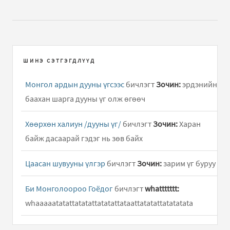
ШИНЭ СЭТГЭГДЛҮҮД
Монгол ардын дууны үгсээс
бичлэгт
Зочин:
эрдэнийн
баахан шарга дууны үг олж өгөөч
Хөөрхөн халиун /дууны үг/
бичлэгт
Зочин:
Харан
байж дасаарай гэдэг нь зөв байх
Цаасан шувууны үлгэр
бичлэгт
Зочин:
зарим үг буруу
Би Монголоороо Гоёдог
бичлэгт
whattttttt:
whaaaaatatattatatattatatattataattatatattatatatata
Хөөрхөн халиун /дууны үг/
бичлэгт
Hun:
Hooy ene