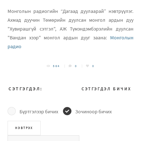
Монголын радиогийн “Дагаад дуулаарай” нэвтрүүлэг.
Ахмад дуучин Төмөрийн дуулсан монгол ардын дуу
"Хувирашгүй сэтгэл", АЖ Түмэндэмбэрэлийн дуулсан
"Вандан хээр" монгол ардын дууг заана:
Mонголын
радио
564
0
0
СЭТГЭГДЭЛ:
СЭТГЭГДЭЛ БИЧИХ
Бүртгэлээр бичих
Зочиноор бичих