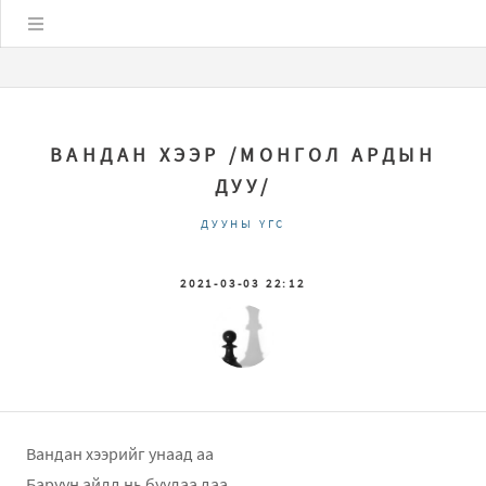
Цэс
ВАНДАН ХЭЭР /МОНГОЛ АРДЫН
ДУУ/
ДУУНЫ ҮГС
2021-03-03 22:12
Вандан хээрийг унаад аа
Баруун айлд нь буулаа даа