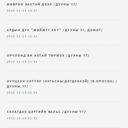
МӨӨРӨН ЗАХТАЙ ДЭЭЛ /ДУУНЫ ҮГ/
2022-11-15
23:27
АРДЫН ДУУ "ЖИЙЖҮҮ ХОТ" /ДУУНЫ ҮГ, ДОМОГ/
2022-11-15
21:31
ОРЧЛОНД БИ АЗТАЙ ТӨРЖЭЭ /ДУУНЫ ҮГ/
2022-11-15
21:03
НУУЦХАН СЭТГЭЛ (НУГАСНЫ ДЭГДЭЭХЭЙ) (В.ОРОСОО) /
ДУУНЫ ҮГ/
2022-10-29
01:58
ХАЛАГДАХ ЦЭРГИЙН ВАЛЬС /ДУУНЫ ҮГ/
2022-10-29
01:31