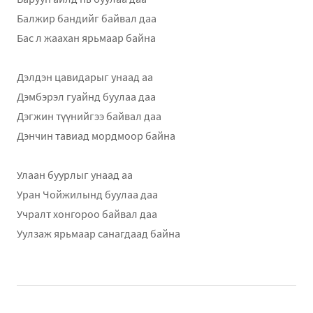
Балжир бандийг байвал даа
Бас л жаахан ярьмаар байна
Дэлдэн цавидарыг унаад аа
Дэмбэрэл гуайнд буулаа даа
Дэгжин түүнийгээ байвал даа
Дэнчин тавиад мордмоор байна
Улаан буурлыг унаад аа
Уран Чойжилынд буулаа даа
Учралт хонгороо байвал даа
Уулзаж ярьмаар санагдаад байна