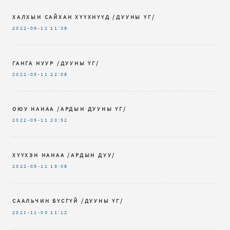
ХАЛХЫН САЙХАН ХҮҮХНҮҮД /ДУУНЫ ҮГ/
2022-06-12
11:38
ГАНГА НУУР /ДУУНЫ ҮГ/
2022-05-11
22:08
ОЮУ НАНАА /АРДЫН ДУУНЫ ҮГ/
2022-05-11
20:52
ХҮҮХЭН НАНАА /АРДЫН ДУУ/
2022-05-11
19:08
СААЛЬЧИН БҮСГҮЙ /ДУУНЫ ҮГ/
2021-11-03
11:12