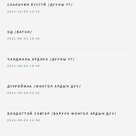
СААЛЬЧИН БҮСГҮЙ /ДУУНЫ ҮГ/
2021-11-03
11:12
ОД /BATUH/
2021-09-01
19:33
ЧАНДМАНЬ ЭРДЭНЭ /ДУУНЫ ҮГ/
2021-09-01
16:45
ДҮҮРИЙМАА /МОНГОЛ АРДЫН ДУУ/
2021-03-03
23:21
БООДОГТОЙ СЭВГЭР /БАРУУН МОНГОЛ АРДЫН ДУУ/
2021-03-03
22:56