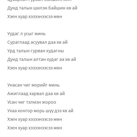
Дунд талын шилэн байшин хө ай
Хэен хуар хэзээнээсээ мөн
Уудаг л усыг минь
Сураглаад асуувал даа хө ай
Урд талын гурван худагны
Дунд талын алтан худаг аа хө ай
Хэен хуар хэзээнээсээ мөн
Унасан чиг морийг минь
Ажиглаад харвал даа хө ай
Усан чиг тэлмэн жороо
Ухаа хонгор морь шүү дээ хө ай
Хэен хуар хэзээнээсээ мөн
Хэен хуар хэзээнээсээ мөн