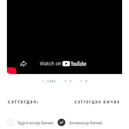
1989
0
0
СЭТГЭГДЭЛ:
СЭТГЭГДЭЛ БИЧИХ
Бүртгэлээр бичих
Зочиноор бичих