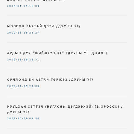
2024-01-21
16:04
МӨӨРӨН ЗАХТАЙ ДЭЭЛ /ДУУНЫ ҮГ/
2022-11-15
23:27
АРДЫН ДУУ "ЖИЙЖҮҮ ХОТ" /ДУУНЫ ҮГ, ДОМОГ/
2022-11-15
21:31
ОРЧЛОНД БИ АЗТАЙ ТӨРЖЭЭ /ДУУНЫ ҮГ/
2022-11-15
21:03
НУУЦХАН СЭТГЭЛ (НУГАСНЫ ДЭГДЭЭХЭЙ) (В.ОРОСОО) /
ДУУНЫ ҮГ/
2022-10-29
01:58