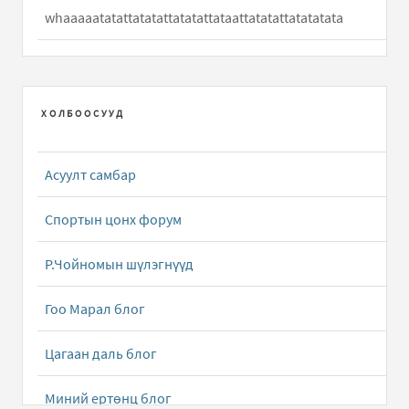
whaaaaatatattatatattatatattataattatatattatatatata
Хөөрхөн халиун /дууны үг/
бичлэгт
Hun:
Hooy ene
duuny ug ni dutuu ym
ХОЛБООСУУД
Халхын сайхан хүүхнүүд /Дууны үг/
бичлэгт
Чимэддорж (зочин):
Нэгэн цагт нохой Намдагийн хүү
Асуулт самбар
Төмөрхуяг шиг сайхан залуу ч ховор юм шиг түүн..
Спортын цонх форум
Даалууны гуншин
бичлэгт
Зочин:
Neg saihan ger
barimaar bolj baih
Р.Чойномын шүлэгнүүд
Даалууны гуншин
бичлэгт
Зочин:
Neg saihan ger
Гоо Марал блог
barimaar bolj baih chivee
Цагаан даль блог
Ганган цагаан /Дууны үг/
бичлэгт
Зочин:
goy
Миний ертөнц блог