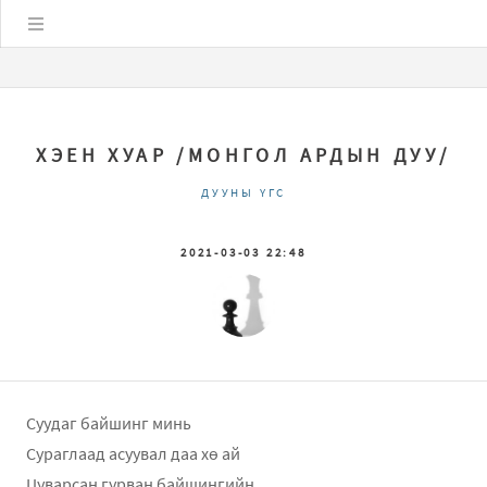
Цэс
ХЭЕН ХУАР /МОНГОЛ АРДЫН ДУУ/
ДУУНЫ ҮГС
2021-03-03 22:48
Суудаг байшинг минь
Сураглаад асуувал даа хө ай
Цуварсан гурван байшингийн