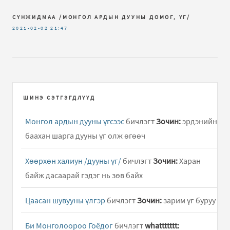
СҮНЖИДМАА /МОНГОЛ АРДЫН ДУУНЫ ДОМОГ, ҮГ/
2021-02-02
21:47
ШИНЭ СЭТГЭГДЛҮҮД
Монгол ардын дууны үгсээс
бичлэгт
Зочин:
эрдэнийн
баахан шарга дууны үг олж өгөөч
Хөөрхөн халиун /дууны үг/
бичлэгт
Зочин:
Харан
байж дасаарай гэдэг нь зөв байх
Цаасан шувууны үлгэр
бичлэгт
Зочин:
зарим үг буруу
Би Монголоороо Гоёдог
бичлэгт
whattttttt: