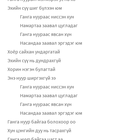
Эхийн сүү шиг бүлээн юм
Ганга нуураас ниссэн хун
Намартаа заавал цугладаг
Ганга нуураас явсан хүн
Насандаа заавал эргэдэг юм
Хоёр сайхан ундаргатай
Эхийн сүү нь дундрахгүй
Хорин нэгэн булагтай
Энэ нуур ширгэхгүй ээ
Ганга нуураас ниссэн хун
Намартаа заавал цугладаг
Ганга нуураас явсан хүн
Насандаа заавал эргэдэг юм
Ганга нуур байгаа болохоор оо
Хун цэнгийн дуу нь тасрахгүй
Ганга нуур байгаа цагт аа