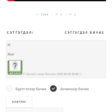
2304
1
1
СЭТГЭГДЭЛ:
СЭТГЭГДЭЛ БИЧИХ
Ж
Жнг
У (зочин) хэзээ бичсэн: 2025-08-26 20:48 | |
Бүртгэлээр бичих
Зочиноор бичих