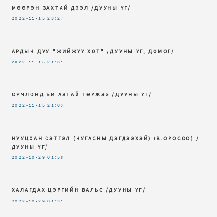
МӨӨРӨН ЗАХТАЙ ДЭЭЛ /ДУУНЫ ҮГ/
2022-11-15
23:27
АРДЫН ДУУ "ЖИЙЖҮҮ ХОТ" /ДУУНЫ ҮГ, ДОМОГ/
2022-11-15
21:31
ОРЧЛОНД БИ АЗТАЙ ТӨРЖЭЭ /ДУУНЫ ҮГ/
2022-11-15
21:03
НУУЦХАН СЭТГЭЛ (НУГАСНЫ ДЭГДЭЭХЭЙ) (В.ОРОСОО) /
ДУУНЫ ҮГ/
2022-10-29
01:58
ХАЛАГДАХ ЦЭРГИЙН ВАЛЬС /ДУУНЫ ҮГ/
2022-10-29
01:31