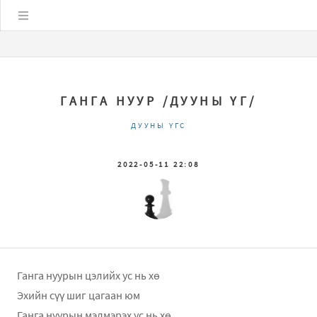
Цэс
ГАНГА НУУР /ДУУНЫ ҮГ/
ДУУНЫ ҮГС
2022-05-11 22:08
Ганга нуурын цэлийх ус нь хө
Эхийн сүү шиг цагаан юм
Ганга нуурын мэлмэрэх ус нь хө