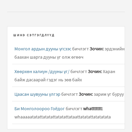
ШИНЭ СЭТГЭГДЛҮҮД
Монгол ардын дууны үгсээс
бичлэгт
Зочин:
эрдэнийн
баахан шарга дууны үг олж өгөөч
Хөөрхөн халиун /дууны үг/
бичлэгт
Зочин:
Харан
байж дасаарай гэдэг нь зөв байх
Цаасан шувууны үлгэр
бичлэгт
Зочин:
зарим үг буруу
Би Монголоороо Гоёдог
бичлэгт
whattttttt:
whaaaaatatattatatattatatattataattatatattatatatata
Хөөрхөн халиун /дууны үг/
бичлэгт
Hun:
Hooy ene