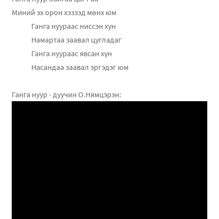
Миний эх орон хэзээд мөнх юм
Ганга нуураас ниссэн хун
Намартаа заавал цугладаг
Ганга нуураас явсан хүн
Насандаа заавал эргэдэг юм
Ганга нуур - дуучин О.Нямцэрэн: