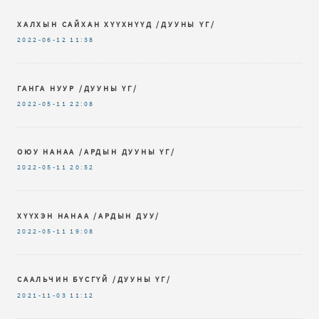
ХАЛХЫН САЙХАН ХҮҮХНҮҮД /ДУУНЫ ҮГ/
2022-06-12
11:38
ГАНГА НУУР /ДУУНЫ ҮГ/
2022-05-11
22:08
ОЮУ НАНАА /АРДЫН ДУУНЫ ҮГ/
2022-05-11
20:52
ХҮҮХЭН НАНАА /АРДЫН ДУУ/
2022-05-11
19:08
СААЛЬЧИН БҮСГҮЙ /ДУУНЫ ҮГ/
2021-11-03
11:12