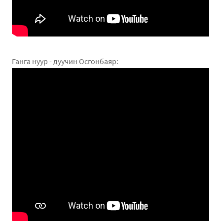
Ганга нуур - дуучин Осгонбаяр: