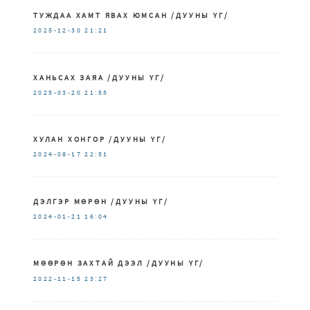
ТУЖДАА ХАМТ ЯВАХ ЮМСАН /ДУУНЫ ҮГ/
2025-12-30
21:21
ХАНЬСАХ ЗАЯА /ДУУНЫ ҮГ/
2025-03-20
21:55
ХУЛАН ХОНГОР /ДУУНЫ ҮГ/
2024-08-17
22:51
ДЭЛГЭР МӨРӨН /ДУУНЫ ҮГ/
2024-01-21
16:04
МӨӨРӨН ЗАХТАЙ ДЭЭЛ /ДУУНЫ ҮГ/
2022-11-15
23:27