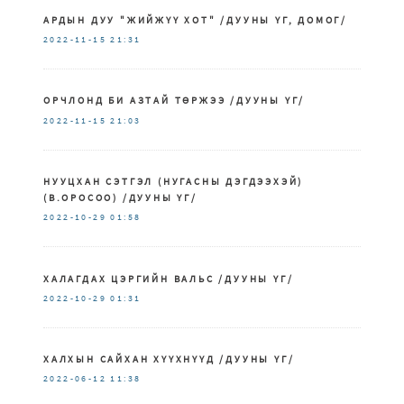
АРДЫН ДУУ "ЖИЙЖҮҮ ХОТ" /ДУУНЫ ҮГ, ДОМОГ/
2022-11-15
21:31
ОРЧЛОНД БИ АЗТАЙ ТӨРЖЭЭ /ДУУНЫ ҮГ/
2022-11-15
21:03
НУУЦХАН СЭТГЭЛ (НУГАСНЫ ДЭГДЭЭХЭЙ)
(В.ОРОСОО) /ДУУНЫ ҮГ/
2022-10-29
01:58
ХАЛАГДАХ ЦЭРГИЙН ВАЛЬС /ДУУНЫ ҮГ/
2022-10-29
01:31
ХАЛХЫН САЙХАН ХҮҮХНҮҮД /ДУУНЫ ҮГ/
2022-06-12
11:38