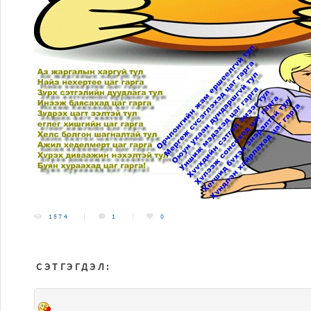
1574
1
0
СЭТГЭГДЭЛ: