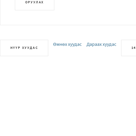
ОРУУЛАХ
Өмнөх хуудас
Дараах хуудас
НҮҮР ХУУДАС
14