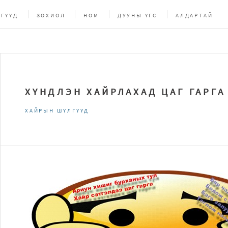
ГҮҮД
ЗОХИОЛ
НОМ
ДУУНЫ ҮГС
АЛДАРТАЙ
ХҮНДЛЭН ХАЙРЛАХАД ЦАГ ГАРГА
ХАЙРЫН ШҮЛГҮҮД