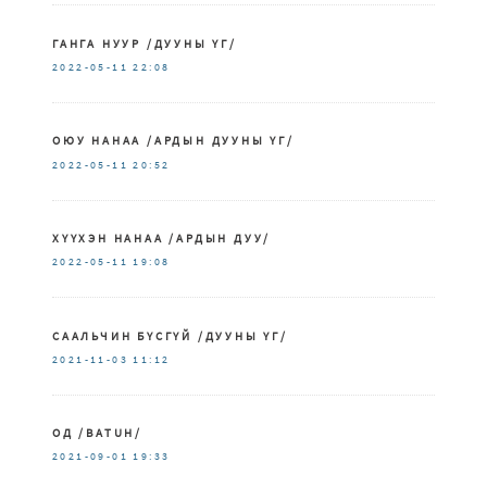
ГАНГА НУУР /ДУУНЫ ҮГ/
2022-05-11
22:08
ОЮУ НАНАА /АРДЫН ДУУНЫ ҮГ/
2022-05-11
20:52
ХҮҮХЭН НАНАА /АРДЫН ДУУ/
2022-05-11
19:08
СААЛЬЧИН БҮСГҮЙ /ДУУНЫ ҮГ/
2021-11-03
11:12
ОД /BATUH/
2021-09-01
19:33