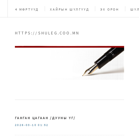
4 МӨРТҮҮД
ХАЙРЫН ШҮЛГҮҮД
ЭХ ОРОН
ШҮЛ
HTTPS://SHULEG.COO.MN
ГАНГАН ЦАГААН /ДУУНЫ ҮГ/
2026-03-10
01:52