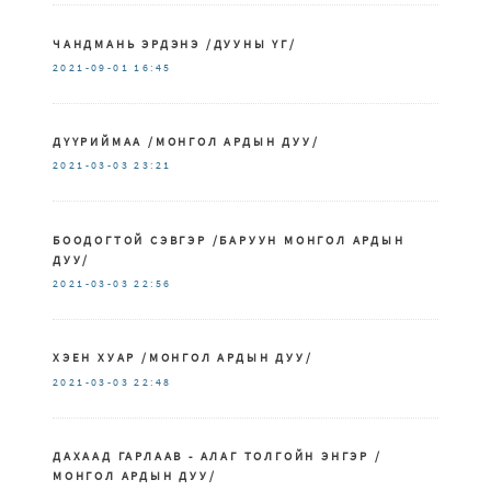
ЧАНДМАНЬ ЭРДЭНЭ /ДУУНЫ ҮГ/
2021-09-01
16:45
ДҮҮРИЙМАА /МОНГОЛ АРДЫН ДУУ/
2021-03-03
23:21
БООДОГТОЙ СЭВГЭР /БАРУУН МОНГОЛ АРДЫН
ДУУ/
2021-03-03
22:56
ХЭЕН ХУАР /МОНГОЛ АРДЫН ДУУ/
2021-03-03
22:48
ДАХААД ГАРЛААВ - АЛАГ ТОЛГОЙН ЭНГЭР /
МОНГОЛ АРДЫН ДУУ/