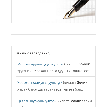
ШИНЭ СЭТГЭГДЛҮҮД
Монгол ардын дууны үгсээс
бичлэгт
Зочин:
эрдэнийн баахан шарга дууны үг олж өгөөч
Хөөрхөн халиун /дууны үг/
бичлэгт
Зочин:
Харан байж дасаарай гэдэг нь зөв байх
Цаасан шувууны үлгэр
бичлэгт
Зочин:
зарим