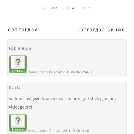
1635
4
5
СЭТГЭГДЭЛ:
СЭТГЭГДЭЛ БИЧИХ
Bj blhol ym
Зочин хэзээ бичсэн: 2015-06-04 22:44 | |
hvn ta
saihan shvlgvvd bnaa nzaaa . oshoo goe shvleg bishej
vldeegeerei.
enhzul хэзээ бичсэн: 2011-05-05 11:26 | |