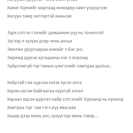
Хамаг бүхнийг мартаад өнөөдөр хамт үлдэцгээе
Халуун тамд чөтгөртэй ханьсая
Зүрх сэтгэл гээчийг диваажин руу нь тонилгоё
Зүгээр л хүзүүн дээр чинь үнсье
Зөөлөн уруулаараа намайг ч бас үнс
Зөрөөд дуусах хугацааны нэг л хоромд
Зүйрлэмгүй тэр тамын цэнгэлийг хамтдаа эдэлье...
Хайртай гэж худлаа хэлэх хүсэл алга
Харин хүсэж байгаагаа нуухгүй хэлье
Хараал идсэн дурлал хайр сэтгэлийг бурханд нь орхиод
Хамтдаа тэр там гэгч рүү явцгаая
Хацар дээр минь үнс, хүзүүгээр минь тэвэр...