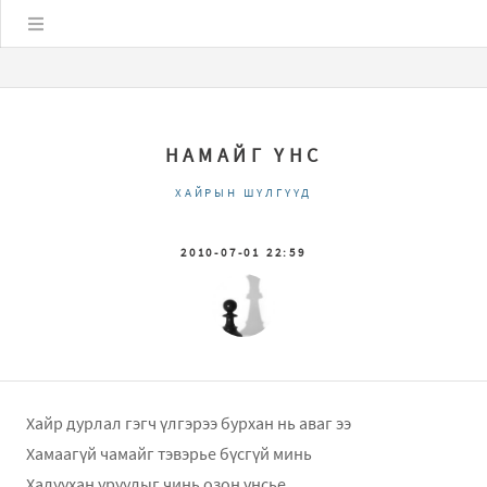
Цэс
НАМАЙГ ҮНС
ХАЙРЫН ШҮЛГҮҮД
2010-07-01 22:59
Хайр дурлал гэгч үлгэрээ бурхан нь аваг ээ
Хамаагүй чамайг тэвэрье бүсгүй минь
Халуухан уруулыг чинь озон үнсье