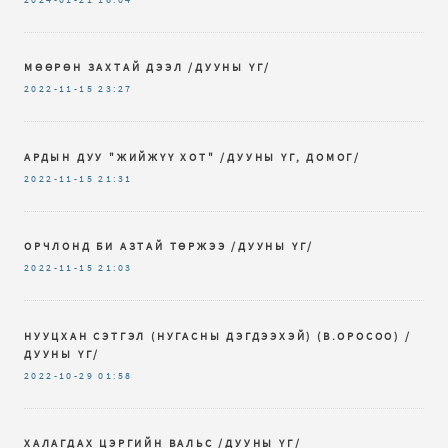
МӨӨРӨН ЗАХТАЙ ДЭЭЛ /ДУУНЫ ҮГ/
2022-11-15
23:27
АРДЫН ДУУ "ЖИЙЖҮҮ ХОТ" /ДУУНЫ ҮГ, ДОМОГ/
2022-11-15
21:31
ОРЧЛОНД БИ АЗТАЙ ТӨРЖЭЭ /ДУУНЫ ҮГ/
2022-11-15
21:03
НУУЦХАН СЭТГЭЛ (НУГАСНЫ ДЭГДЭЭХЭЙ) (В.ОРОСОО) /
ДУУНЫ ҮГ/
2022-10-29
01:58
ХАЛАГДАХ ЦЭРГИЙН ВАЛЬС /ДУУНЫ ҮГ/