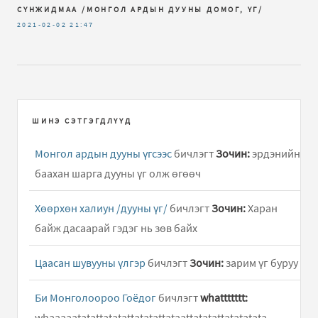
СҮНЖИДМАА /МОНГОЛ АРДЫН ДУУНЫ ДОМОГ, ҮГ/
2021-02-02
21:47
ШИНЭ СЭТГЭГДЛҮҮД
Монгол ардын дууны үгсээс
бичлэгт
Зочин:
эрдэнийн
баахан шарга дууны үг олж өгөөч
Хөөрхөн халиун /дууны үг/
бичлэгт
Зочин:
Харан
байж дасаарай гэдэг нь зөв байх
Цаасан шувууны үлгэр
бичлэгт
Зочин:
зарим үг буруу
Би Монголоороо Гоёдог
бичлэгт
whattttttt:
whaaaaatatattatatattatatattataattatatattatatatata