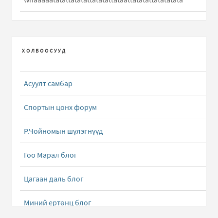
Хөөрхөн халиун /дууны үг/
бичлэгт
Hun:
Hooy ene
duuny ug ni dutuu ym
ХОЛБООСУУД
Халхын сайхан хүүхнүүд /Дууны үг/
бичлэгт
Чимэддорж (зочин):
Нэгэн цагт нохой Намдагийн хүү
Асуулт самбар
Төмөрхуяг шиг сайхан залуу ч ховор юм шиг түүн..
Спортын цонх форум
Даалууны гуншин
бичлэгт
Зочин:
Neg saihan ger
barimaar bolj baih
Р.Чойномын шүлэгнүүд
Даалууны гуншин
бичлэгт
Зочин:
Neg saihan ger
Гоо Марал блог
barimaar bolj baih chivee
Цагаан даль блог
Ганган цагаан /Дууны үг/
бичлэгт
Зочин:
goy
Миний ертөнц блог
Би Монголоороо Гоёдог
бичлэгт
Зочин:
Энэ тийм урт