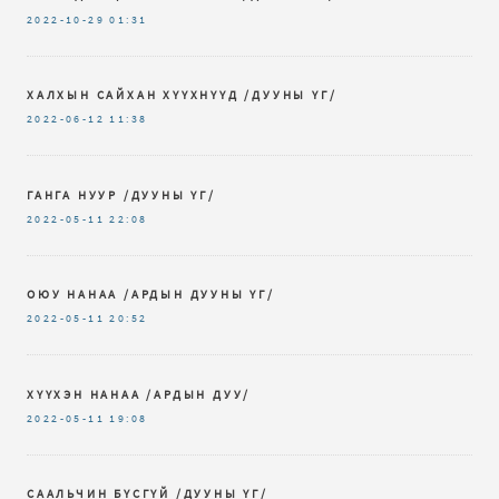
2022-10-29
01:31
ХАЛХЫН САЙХАН ХҮҮХНҮҮД /ДУУНЫ ҮГ/
2022-06-12
11:38
ГАНГА НУУР /ДУУНЫ ҮГ/
2022-05-11
22:08
ОЮУ НАНАА /АРДЫН ДУУНЫ ҮГ/
2022-05-11
20:52
ХҮҮХЭН НАНАА /АРДЫН ДУУ/
2022-05-11
19:08
СААЛЬЧИН БҮСГҮЙ /ДУУНЫ ҮГ/