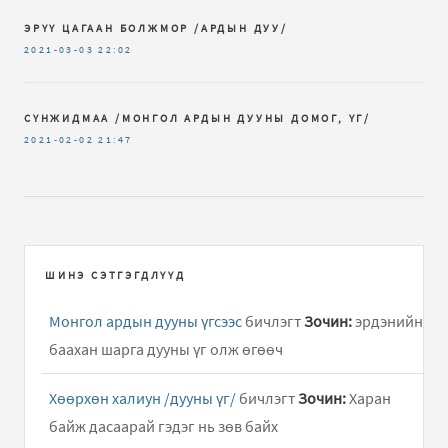
ЭРҮҮ ЦАГААН БОЛЖМОР /АРДЫН ДУУ/
2021-03-03
22:02
СҮНЖИДМАА /МОНГОЛ АРДЫН ДУУНЫ ДОМОГ, ҮГ/
2021-02-02
21:47
ШИНЭ СЭТГЭГДЛҮҮД
Монгол ардын дууны үгсээс
бичлэгт
Зочин:
эрдэнийн
баахан шарга дууны үг олж өгөөч
Хөөрхөн халиун /дууны үг/
бичлэгт
Зочин:
Харан
байж дасаарай гэдэг нь зөв байх