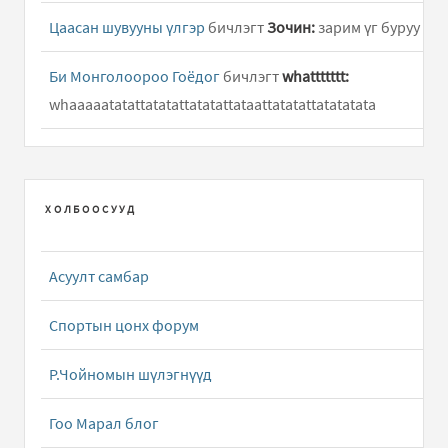
Цаасан шувууны үлгэр
бичлэгт
Зочин:
зарим үг буруу
Би Монголоороо Гоёдог
бичлэгт
whattttttt:
whaaaaatatattatatattatatattataattatatattatatatata
Хөөрхөн халиун /дууны үг/
бичлэгт
Hun:
Hooy ene
duuny ug ni dutuu ym
ХОЛБООСУУД
Халхын сайхан хүүхнүүд /Дууны үг/
бичлэгт
Чимэддорж (зочин):
Нэгэн цагт нохой Намдагийн хүү
Асуулт самбар
Төмөрхуяг шиг сайхан залуу ч ховор юм шиг түүн..
Спортын цонх форум
Даалууны гуншин
бичлэгт
Зочин:
Neg saihan ger
barimaar bolj baih
Р.Чойномын шүлэгнүүд
Даалууны гуншин
бичлэгт
Зочин:
Neg saihan ger
Гоо Марал блог
barimaar bolj baih chivee