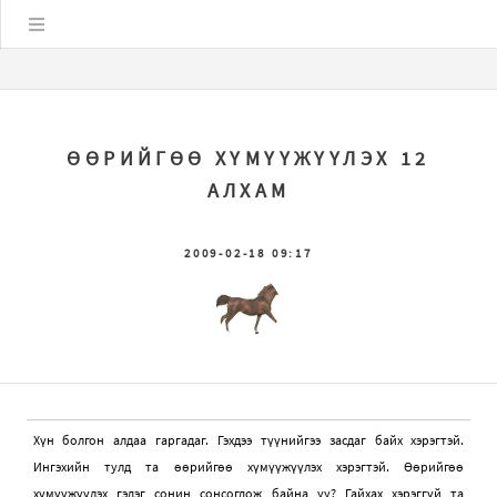
Цэс
ӨӨРИЙГӨӨ ХҮМҮҮЖҮҮЛЭХ 12
АЛХАМ
2009-02-18 09:17
Х
ү
н
болгон
алдаа
гаргадаг
.
Гэхдээ
т
үү
нийгээ
засдаг
байх
хэрэгтэй
.
Ингэхийн
тулд
та
өө
рийг
өө
х
ү
м
үү
ж
үү
лэх
хэрэгтэй
. Өө
рийг
өө
х
ү
м
үү
ж
үү
лэх
гэдэг
сонин
сонсогдож
байна
уу
?
Гайхах
хэрэгг
ү
й
та