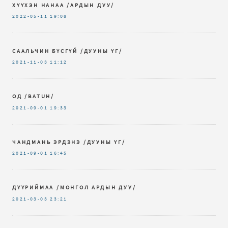
ХҮҮХЭН НАНАА /АРДЫН ДУУ/
2022-05-11
19:08
СААЛЬЧИН БҮСГҮЙ /ДУУНЫ ҮГ/
2021-11-03
11:12
ОД /BATUH/
2021-09-01
19:33
ЧАНДМАНЬ ЭРДЭНЭ /ДУУНЫ ҮГ/
2021-09-01
16:45
ДҮҮРИЙМАА /МОНГОЛ АРДЫН ДУУ/
2021-03-03
23:21