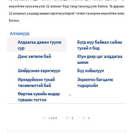
өө
рийг
өө
х
ү
м
үү
ж
үү
лэх
12
алхмыг
бид
танд
танилцуулж
байна
.
Та
дараах
12
алхамыг
уншаад
заавал
хэрэгж
үү
лээрэй
тэгвэл
та
өө
р
өө өө
рийг
өө
ялах
болно
.
Алхамууд
Алдаагаа даван туулж
Бүгд муу байвал сайны
1
2
сур
тухай л бод
Данс хөтөлж бай
Юун дээр цаг алддагаа
3
4
шинж
Шийдсэнээ хэрэгжүүл
Бүү хойшлуул
5
6
Ирээдүйнхээ тухай
Зорилгоо багцалж
7
8
төсөөлөлтэй бай
тодорхойл
Өөртөө хувийн өндөр
...
9
түвшин тогтоо
1396
2
0