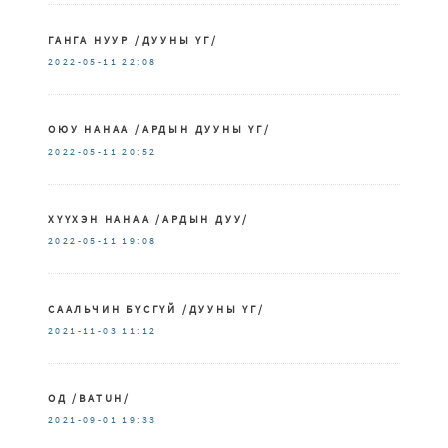
ГАНГА НУУР /ДУУНЫ ҮГ/
2022-05-11
22:08
ОЮУ НАНАА /АРДЫН ДУУНЫ ҮГ/
2022-05-11
20:52
ХҮҮХЭН НАНАА /АРДЫН ДУУ/
2022-05-11
19:08
СААЛЬЧИН БҮСГҮЙ /ДУУНЫ ҮГ/
2021-11-03
11:12
ОД /BATUH/
2021-09-01
19:33