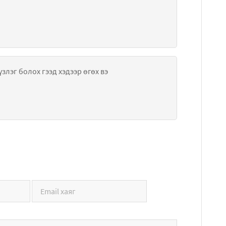
сайн бна уу энэ дууныхаа панаграммыг өгөөч урлагийн үзлэг болох гээд хэдээр өгөх вэ