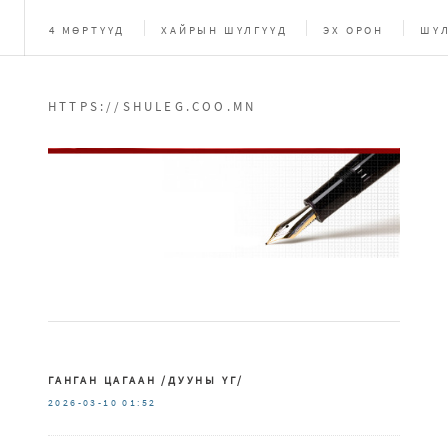
4 МӨРТҮҮД
ХАЙРЫН ШҮЛГҮҮД
ЭХ ОРОН
ШҮЛ
HTTPS://SHULEG.COO.MN
ГАНГАН ЦАГААН /ДУУНЫ ҮГ/
2026-03-10
01:52