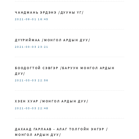
ЧАНДМАНЬ ЭРДЭНЭ /ДУУНЫ ҮГ/
2021-09-01
16:45
ДҮҮРИЙМАА /МОНГОЛ АРДЫН ДУУ/
2021-03-03
23:21
БООДОГТОЙ СЭВГЭР /БАРУУН МОНГОЛ АРДЫН
ДУУ/
2021-03-03
22:56
ХЭЕН ХУАР /МОНГОЛ АРДЫН ДУУ/
2021-03-03
22:48
ДАХААД ГАРЛААВ - АЛАГ ТОЛГОЙН ЭНГЭР /
МОНГОЛ АРДЫН ДУУ/