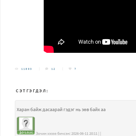
11893
12
7
СЭТГЭГДЭЛ:
Харан байж дасаарай гэдэг нь зөв байх аа
Зочин хэзээ бичсэн: 2026-06-11 20:11 | |