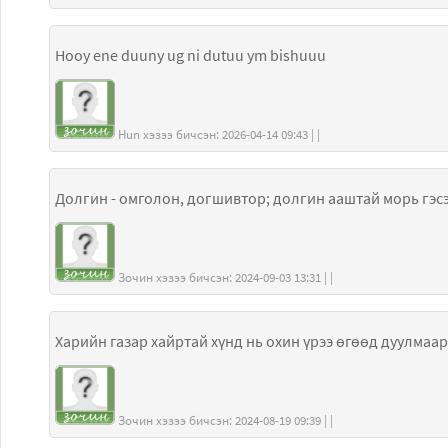
Hooy ene duuny ug ni dutuu ym bishuuu
Hun хэзээ бичсэн: 2026-04-14 09:43 | |
Долгин - омголон, догшивтор; долгин ааштай морь гэсэ
Зочин хэзээ бичсэн: 2024-09-03 13:31 | |
Харийн газар хайртай хүнд нь охин үрээ өг
Зочин хэзээ бичсэн: 2024-08-19 09:39 | |