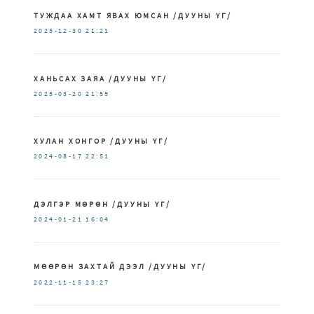
ТУЖДАА ХАМТ ЯВАХ ЮМСАН /ДУУНЫ ҮГ/
2025-12-30
21:21
ХАНЬСАХ ЗАЯА /ДУУНЫ ҮГ/
2025-03-20
21:55
ХУЛАН ХОНГОР /ДУУНЫ ҮГ/
2024-08-17
22:51
ДЭЛГЭР МӨРӨН /ДУУНЫ ҮГ/
2024-01-21
16:04
МӨӨРӨН ЗАХТАЙ ДЭЭЛ /ДУУНЫ ҮГ/
2022-11-15
23:27