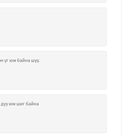
н үг юм байна шүү.
өөд дуулмаар дуу юм шиг байна