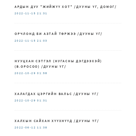
АРДЫН ДУУ "ЖИЙЖҮҮ ХОТ" /ДУУНЫ ҮГ, ДОМОГ/
2022-11-15
21:31
ОРЧЛОНД БИ АЗТАЙ ТӨРЖЭЭ /ДУУНЫ ҮГ/
2022-11-15
21:03
НУУЦХАН СЭТГЭЛ (НУГАСНЫ ДЭГДЭЭХЭЙ)
(В.ОРОСОО) /ДУУНЫ ҮГ/
2022-10-29
01:58
ХАЛАГДАХ ЦЭРГИЙН ВАЛЬС /ДУУНЫ ҮГ/
2022-10-29
01:31
ХАЛХЫН САЙХАН ХҮҮХНҮҮД /ДУУНЫ ҮГ/
2022-06-12
11:38