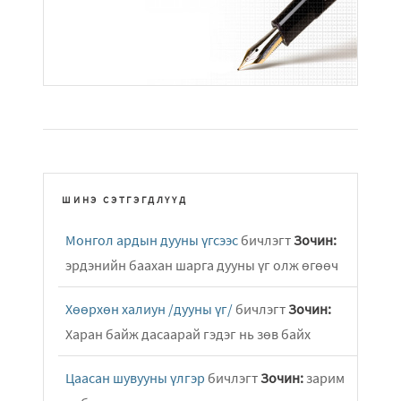
ШИНЭ СЭТГЭГДЛҮҮД
Монгол ардын дууны үгсээс
бичлэгт
Зочин:
эрдэнийн баахан шарга дууны үг олж өгөөч
Хөөрхөн халиун /дууны үг/
бичлэгт
Зочин:
Харан байж дасаарай гэдэг нь зөв байх
Цаасан шувууны үлгэр
бичлэгт
Зочин:
зарим