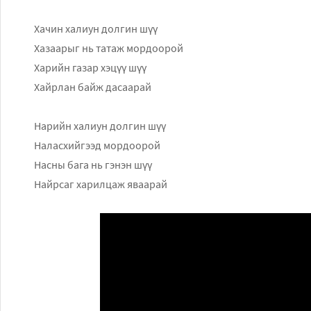
Хачин халиун долгин шүү
Хазаарыг нь татаж мордоорой
Харийн газар хэцүү шүү
Хайрлан байж дасаарай
Нарийн халиун долгин шүү
Наласхийгээд мордоорой
Насны бага нь гэнэн шүү
Найрсаг харилцаж яваарай