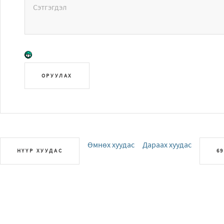
ОРУУЛАХ
Өмнөх хуудас
Дараах хуудас
НҮҮР ХУУДАС
69