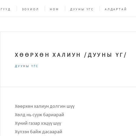
ГҮҮД
ЗОХИОЛ
НОМ
ДУУНЫ ҮГС
АЛДАРТАЙ
ХӨӨРХӨН ХАЛИУН /ДУУНЫ ҮГ/
ДУУНЫ ҮГС
Хөөрхөн халиун долгин шүү
Хөлд нь сууж бариарай
Хүний газар хэцүү шүү
Хүлээн байж дасаарай