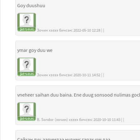
Goy duushuu
Зочин хэзээ бичсэн: 2022-05-10 12:28 | |
ymar goy duu we
Зочин хэзээ бичсэн: 2020-10-11 14:52 | |
vneheer saihan duu baina. Ene duug sonsood nulimas goc
B. Sondor (зочин) хэзээ бичсэн: 2020-10-10 11:43 | |
Сайхан дуу, заримдаа нулимс гарах юм даа..