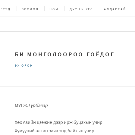
ГҮҮД
ЗОХИОЛ
НОМ
ДУУНЫ ҮГС
АЛДАРТАЙ
БИ МОНГОЛООРОО ГОЁДОГ
ЭХ ОРОН
МУГЖ.
Гүрбазар
Хөх Азийн цээжин дээр ирж буцахын учир
Хүмүүний алтан заяа энд байхын учир