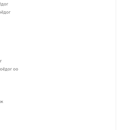
ёдог
оёдог
г
гоёдог оо
иж