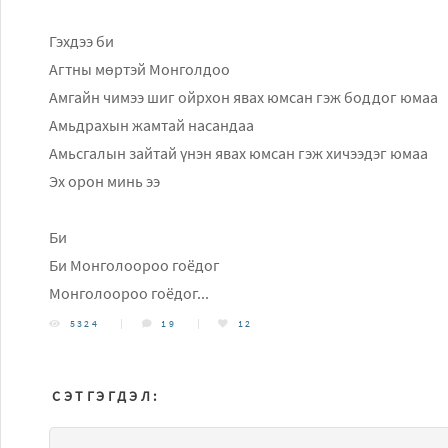
Гэхдээ би
Агтны мөртэй Монголдоо
Амгайн чимээ шиг ойрхон явах юмсан гэж боддог юмаа
Амьдрахын жамтай насандаа
Амьсгалын зайтай үнэн явах юмсан гэж хичээдэг юмаа
Эх орон минь ээ
Би
Би Монголоороо гоёдог
Монголоороо гоёдог...
5324
19
12
СЭТГЭГДЭЛ: