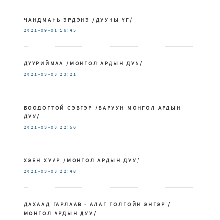
ЧАНДМАНЬ ЭРДЭНЭ /ДУУНЫ ҮГ/
2021-09-01
16:45
ДҮҮРИЙМАА /МОНГОЛ АРДЫН ДУУ/
2021-03-03
23:21
БООДОГТОЙ СЭВГЭР /БАРУУН МОНГОЛ АРДЫН
ДУУ/
2021-03-03
22:56
ХЭЕН ХУАР /МОНГОЛ АРДЫН ДУУ/
2021-03-03
22:48
ДАХААД ГАРЛААВ - АЛАГ ТОЛГОЙН ЭНГЭР /
МОНГОЛ АРДЫН ДУУ/