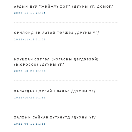
АРДЫН ДУУ "ЖИЙЖҮҮ ХОТ" /ДУУНЫ ҮГ, ДОМОГ/
2022-11-15
21:31
ОРЧЛОНД БИ АЗТАЙ ТӨРЖЭЭ /ДУУНЫ ҮГ/
2022-11-15
21:03
НУУЦХАН СЭТГЭЛ (НУГАСНЫ ДЭГДЭЭХЭЙ)
(В.ОРОСОО) /ДУУНЫ ҮГ/
2022-10-29
01:58
ХАЛАГДАХ ЦЭРГИЙН ВАЛЬС /ДУУНЫ ҮГ/
2022-10-29
01:31
ХАЛХЫН САЙХАН ХҮҮХНҮҮД /ДУУНЫ ҮГ/
2022-06-12
11:38