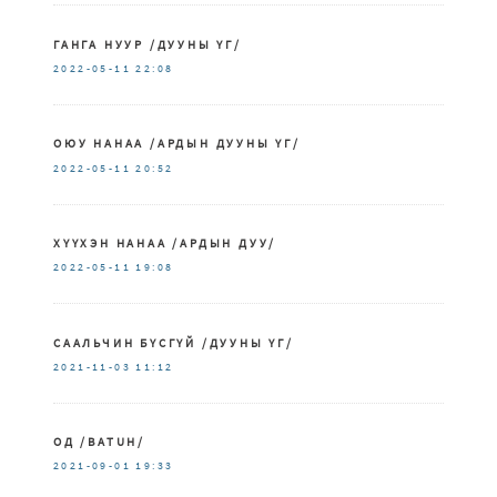
ГАНГА НУУР /ДУУНЫ ҮГ/
2022-05-11
22:08
ОЮУ НАНАА /АРДЫН ДУУНЫ ҮГ/
2022-05-11
20:52
ХҮҮХЭН НАНАА /АРДЫН ДУУ/
2022-05-11
19:08
СААЛЬЧИН БҮСГҮЙ /ДУУНЫ ҮГ/
2021-11-03
11:12
ОД /BATUH/
2021-09-01
19:33