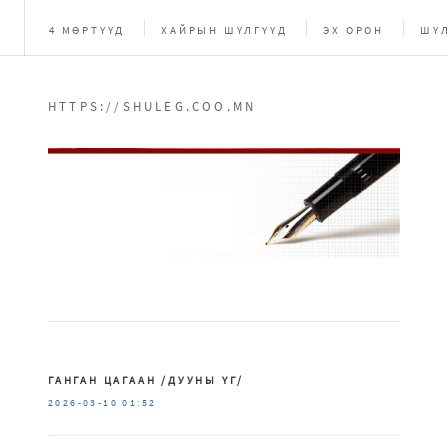
4 МӨРТҮҮД
ХАЙРЫН ШҮЛГҮҮД
ЭХ ОРОН
ШҮЛ
HTTPS://SHULEG.COO.MN
ГАНГАН ЦАГААН /ДУУНЫ ҮГ/
2026-03-10
01:52