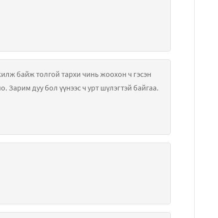
жилж байж толгой тархи чинь жоохон ч гэсэн
 Зарим дуу бол үүнээс ч урт шүлэгтэй байгаа.