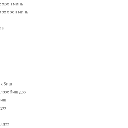
х орон минь
а эх орон минь
аа
ах биш
элзэх биш дээ
биш
дээ
ш дээ