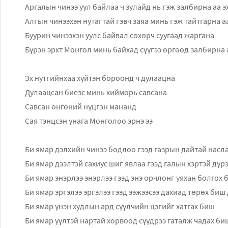
Аргалын чинээ уул байлаа ч зулайд нь гэж залбирна аа э
Алгын чинээхэн нутагтай гэвч заяа минь гэж тайтгарна а
Буурин чинээхэн уулс байвал сөхөрч суугаад жаргана
Бүрэн эрхт Монгол минь байхад сүүгээ өргөөд залбирна 
Эх нутгийнхаа хүйтэн бороонд ч дулаацна
Дулаацсан биеэс минь хийморь савсана
Савсан өнгөний нүцгэн мананд
Сая тэнцсэн унага Монголоо эрнэ ээ
Би ямар дэлхийн чинээ бодлоо гээд газрын дайтай насл
Би ямар дээлтэй сахиус шиг явлаа гээд галын хэртэй дүр
Би ямар энэрлээ энэрлээ гээд энэ орчлонг уяхан болгох 
Би ямар эргэлээ эргэлээ гээд ээжээсээ дахиад төрөх биш 
Би ямар үнэн худлын ард сүүлчийн цэгийг хатгах биш
Би ямар үүлтэй нартай хорвоод сүүдрээ гаталж чадах би