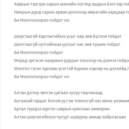
Хаврын тэргүүн сарын шинийн нэгэнд ашдын бэлгээр го
Намрын дунд сарын арван долоонд амрагийн харцаар г
Би Монголоороо гоёдог оо
Ширгэшгүй Хэрлэнгийхээ усыг нар зөв бүсэлж гоёдог
Шилгэшгүй нутгийнхаа уулсыг нас зөв түшиж гоёдог
Би Монголоороо гоёдог
Морьд эргэсэн наадмын дурдан тоосоор нь дээлээ гоёдо
Монгол гэсэн зургаан үсэгтэй бурхан нэрээр нь дэлхийд 
Би Монголоороо гоёдог оо
Алган дотор эвчгэн цагаан чулуу ташчихаад
Ангаахай гардаг болов уу гэж томоогүй нас минь үнэмш
Аргал түүхдээ хүртэл саврын хумснаас өмөөрөн
Алтан ширээгийнхээ чулууг шувууны амиар хайрласаан