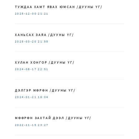
ТУЖДАА ХАМТ ЯВАХ ЮМСАН /ДУУНЫ ҮГ/
2025-12-30
21:21
ХАНЬСАХ ЗАЯА /ДУУНЫ ҮГ/
2025-03-20
21:55
ХУЛАН ХОНГОР /ДУУНЫ ҮГ/
2024-08-17
22:51
ДЭЛГЭР МӨРӨН /ДУУНЫ ҮГ/
2024-01-21
16:04
МӨӨРӨН ЗАХТАЙ ДЭЭЛ /ДУУНЫ ҮГ/
2022-11-15
23:27