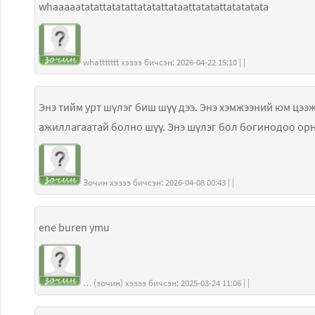
whaaaaatatattatatattatatattataattatatattatatatata
whattttttt хэзээ бичсэн: 2026-04-22 15:10 | |
Энэ тийм урт шүлэг биш шүү дээ. Энэ хэмжээний юм цээ
ажиллагаатай болно шүү. Энэ шүлэг бол богинодоо орно.
Зочин хэзээ бичсэн: 2026-04-08 00:43 | |
ene buren ymu
… (зочин) хэзээ бичсэн: 2025-03-24 11:06 | |