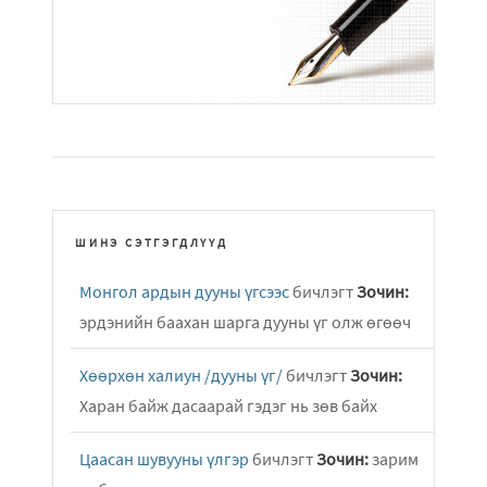
ШИНЭ СЭТГЭГДЛҮҮД
Монгол ардын дууны үгсээс
бичлэгт
Зочин:
эрдэнийн баахан шарга дууны үг олж өгөөч
Хөөрхөн халиун /дууны үг/
бичлэгт
Зочин:
Харан байж дасаарай гэдэг нь зөв байх
Цаасан шувууны үлгэр
бичлэгт
Зочин:
зарим