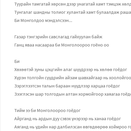
Туурайн тамгатай хөрсөн дээр унагатай хамт тэмцэж хөл
Тунгалаг шандны толиог хулантай хамт булаалдаж раша
Би Монголдоо мэндэлсээн...
Газар тэнгэрийн савслагад гайхуулан байж
Ганц яваа насаараа би Монголоороо гоёно оо
Би
Хөхөөтэй зуны цэцгийн алаг шүүдрээр нь хөлөө гоёдог
Хүрэн толгойн сүүдрийн айзам шавхайгаар нь хоолойгоо
Зэрэглээтсэн талын бараан нүүдлээр харцаа гоёдог
Зээглэсэн шар толгодын алтан хормойгоор хаяагаа гоёд
Тийм ээ би Монголоороо гоёдог
Айрганд нь ардын дуу сэвэх үнэрээр нь ханаа гоёдог
Аяганд нь үдийн нар далбилзсан өвгөдөөрөө хоймроо г