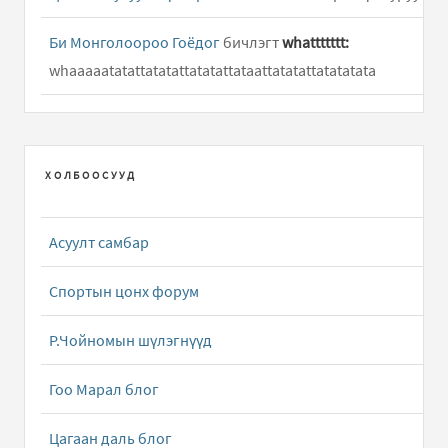
Би Монголоороо Гоёдог
бичлэгт
whattttttt:
whaaaaatatattatatattatatattataattatatattatatatata
Хөөрхөн халиун /дууны үг/
бичлэгт
Hun:
Hooy ene
duuny ug ni dutuu ym
ХОЛБООСУУД
Халхын сайхан хүүхнүүд /Дууны үг/
бичлэгт
Чимэддорж (зочин):
Нэгэн цагт нохой Намдагийн хүү
Асуулт самбар
Төмөрхуяг шиг сайхан залуу ч ховор юм шиг түүн..
Спортын цонх форум
Даалууны гуншин
бичлэгт
Зочин:
Neg saihan ger
barimaar bolj baih
Р.Чойномын шүлэгнүүд
Даалууны гуншин
бичлэгт
Зочин:
Neg saihan ger
Гоо Марал блог
barimaar bolj baih chivee
Цагаан даль блог