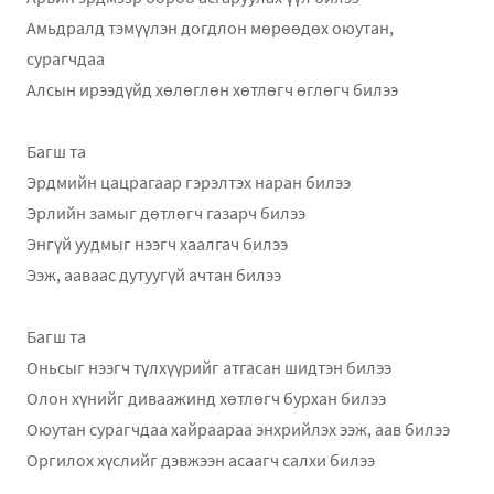
Амьдралд тэмүүлэн догдлон мөрөөдөх оюутан,
сурагчдаа
Алсын ирээдүйд хөлөглөн хөтлөгч өглөгч билээ
Багш та
Эрдмийн цацрагаар гэрэлтэх наран билээ
Эрлийн замыг дөтлөгч газарч билээ
Энгүй уудмыг нээгч хаалгач билээ
Ээж, ааваас дутуугүй ачтан билээ
Багш та
Оньсыг нээгч түлхүүрийг атгасан шидтэн билээ
Олон хүнийг диваажинд хөтлөгч бурхан билээ
Оюутан сурагчдаа хайраараа энхрийлэх ээж, аав билээ
Оргилох хүслийг дэвжээн асаагч салхи билээ