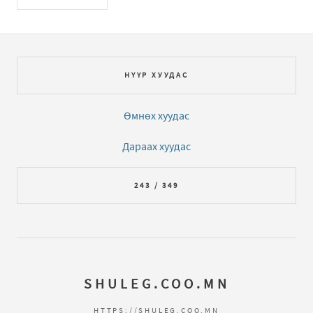
НҮҮР ХУУДАС
Өмнөх хуудас
Дараах хуудас
243 / 349
SHULEG.COO.MN
HTTPS://SHULEG.COO.MN