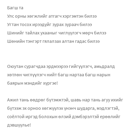
Багш та
Улс орны хөгжлийг атгагч хэргэмтэн билээ
Угтан тосох ирээдүйг зурах зураач билээ
Шинийг тайлах ухааныг чиглүүлэгч мөрч билээ
Шөнийн тэнгэрт гялалзах алтан гадас билээ
Оюутан сурагчдаа эрдмээрээ гийгүүлэгч, амьдралд
хөтлөн чиглүүлэгч нийт багш нартаа багш нарын
баярын мэндийг хүргэе!
Ажил тань өөдрөг бүтэмжтэй, шавь нар тань агуу ихийг
бүтээж эх орноо хөгжүүлэх үнэнч шударга, мэдлэгтэй,
соёлтой иргэд болохын өлзий дэмбэрэлтэй ерөөлийг
дэвшүүлье!