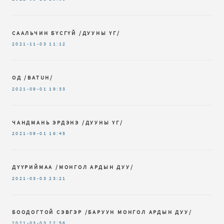
СААЛЬЧИН БҮСГҮЙ /ДУУНЫ ҮГ/
2021-11-03
11:12
ОД /BATUH/
2021-09-01
19:33
ЧАНДМАНЬ ЭРДЭНЭ /ДУУНЫ ҮГ/
2021-09-01
16:45
ДҮҮРИЙМАА /МОНГОЛ АРДЫН ДУУ/
2021-03-03
23:21
БООДОГТОЙ СЭВГЭР /БАРУУН МОНГОЛ АРДЫН ДУУ/
2021-03-03
22:56