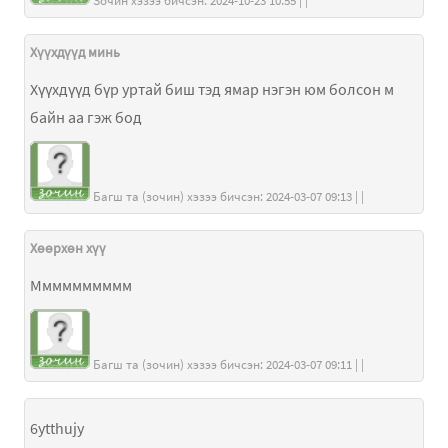
Зочин хэзээ бичсэн: 2024-10-23 10:55 | |
Хүүхдүүд минь
Хүүхдүүд бүр уртай биш тэд ямар нэгэн юм болсон м
байн аа гэж бод
Багш та (зочин) хэзээ бичсэн: 2024-03-07 09:13 | |
Хөөрхөн хүү
Мммммммммм
Багш та (зочин) хэзээ бичсэн: 2024-03-07 09:11 | |
6ytthujy