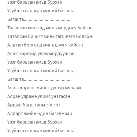
Үзэг барьсан амьд бурхан
Үгүйлэн санасан миний багш та
Багш та.......................................
Тасалсан хичээлд минь мөрдөгч байсан
Таталсан бичигт минь тэгшлэгч болсон
Алдсан болгонд минь шүүгч хийсэн
Аяны харгуйд үдэж мордуулсан
Үзэг барьсан амьд бурхан
Үгүйлэн санасан миний багш та
Багш та.......................................
Аяны дөрөөг минь сүүгээр мялааж
Аяран уяран нулимс унагасан
Ардын багш таны энгэрт
Алдарт эхийн одон багадмаар
Үзэг барьсан амьд бурхан
Үгүйлэн санасан миний багш та