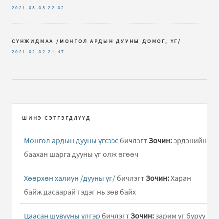
2021-03-03
22:02
СҮНЖИДМАА /МОНГОЛ АРДЫН ДУУНЫ ДОМОГ, ҮГ/
2021-02-02
21:47
ШИНЭ СЭТГЭГДЛҮҮД
Монгол ардын дууны үгсээс
бичлэгт
Зочин:
эрдэнийн
баахан шарга дууны үг олж өгөөч
Хөөрхөн халиун /дууны үг/
бичлэгт
Зочин:
Харан
байж дасаарай гэдэг нь зөв байх
Цаасан шувууны үлгэр
бичлэгт
Зочин:
зарим үг буруу