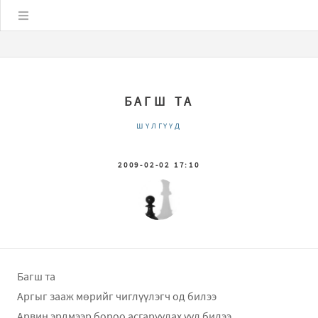
Цэс
БАГШ ТА
ШҮЛГҮҮД
2009-02-02 17:10
Багш та
Аргыг зааж мөрийг чиглүүлэгч од билээ
Арвин эрдмээр бороо асгаруулах үүл билээ