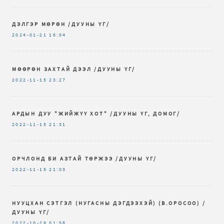
ДЭЛГЭР МӨРӨН /ДУУНЫ ҮГ/
2024-01-21
16:04
МӨӨРӨН ЗАХТАЙ ДЭЭЛ /ДУУНЫ ҮГ/
2022-11-15
23:27
АРДЫН ДУУ "ЖИЙЖҮҮ ХОТ" /ДУУНЫ ҮГ, ДОМОГ/
2022-11-15
21:31
ОРЧЛОНД БИ АЗТАЙ ТӨРЖЭЭ /ДУУНЫ ҮГ/
2022-11-15
21:03
НУУЦХАН СЭТГЭЛ (НУГАСНЫ ДЭГДЭЭХЭЙ) (В.ОРОСОО) /
ДУУНЫ ҮГ/
2022-10-29
01:58