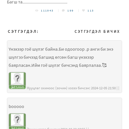
Багш та.......................................
111943
199
113
СЭТГЭГДЭЛ:
СЭТГЭГДЭЛ БИЧИХ
Үнэхээр гоё шүлэг байна.Би одоогоор .р анги би энэ
шүлгээ бичээд багшид өгсөн багш үнэхээр
баярласан.Ийм гоё шүлэг бичсэнд баярлалаа.🥰
Нууцлаг охиноос (зочин) хэзээ бичсэн: 2024-12-05 21:50 | |
booooo